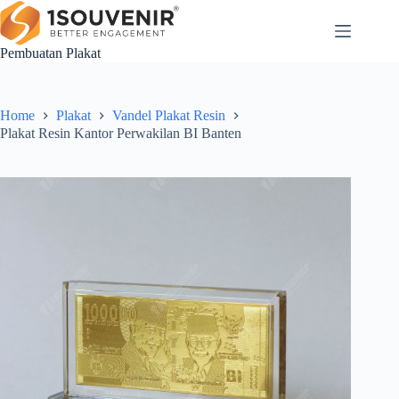
Skip
to
content
Pembuatan Plakat
Home
Plakat
Vandel Plakat Resin
Plakat Resin Kantor Perwakilan BI Banten