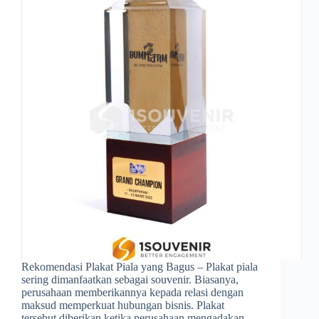
Rekomendasi Plakat Piala yang Bagus – Plakat piala
sering dimanfaatkan sebagai souvenir. Biasanya,
perusahaan memberikannya kepada relasi dengan
maksud memperkuat hubungan bisnis. Plakat
tersebut diberikan ketika perusahaan mengadakan