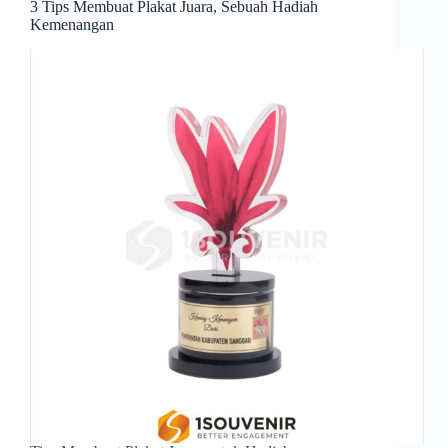
3 Tips Membuat Plakat Juara, Sebuah Hadiah
Kemenangan