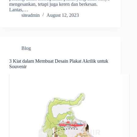
mengesankan, tetapi juga keren dan berkesan.
Lantas,…
siteadmin
August 12, 2023
Blog
3 Kiat dalam Membuat Desain Plakat Akrilik untuk
Souvenir