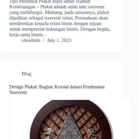
Tips Membuat Plakat Juara untuk Hadiah
Kemenangan – Plakat adalah salah satu souvenir
yang multifungsi. Memang, pada umumnya, plakat
dijadikan sebagai souvenir relasi. Perusahaan akan
memberikan kepada relasi bisnis dengan tujuan
untuk mempererat hubungan bisnis. Dengan begitu,
kerja sama bisnis…
siteadmin
July 1, 2023
Blog
Design Plakat: Bagian Krusial dalam Pembuatan
Souvenir