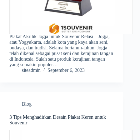
Plakat Akrilik Jogja untuk Souvenir Relasi – Jogja,
atau Yogyakarta, adalah kota yang kaya akan seni,
budaya, dan tradisi. Selama bertahun-tahun, Jogja
telah dikenal sebagai pusat seni dan kerajinan tangan
di Indonesia. Salah satu produk kerajinan tangan
yang semakin populer…
siteadmin
September 6, 2023
Blog
3 Tips Menghadirkan Desain Plakat Keren untuk
Souvenir