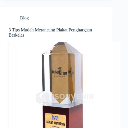
Blog
3 Tips Mudah Merancang Plakat Penghargaan
Berkelas