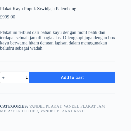
Plakat Kayu Pupuk Srwidjaja Palembang
£
999.00
Plakat ini terbuat dari bahan kayu dengan motif batik dan
terdapat sebuah jam di bagia atas. Dilengkapi juga dengan box
kayu berwarna hitam dengan lapisan dalam menggunakan
beludru sebagai wadah.
Plakat
Add to cart
Kayu
Pupuk
Srwidjaja
Palembang
quantity
CATEGORIES:
VANDEL PLAKAT
,
VANDEL PLAKAT JAM
MEJA/ PEN HOLDER
,
VANDEL PLAKAT KAYU