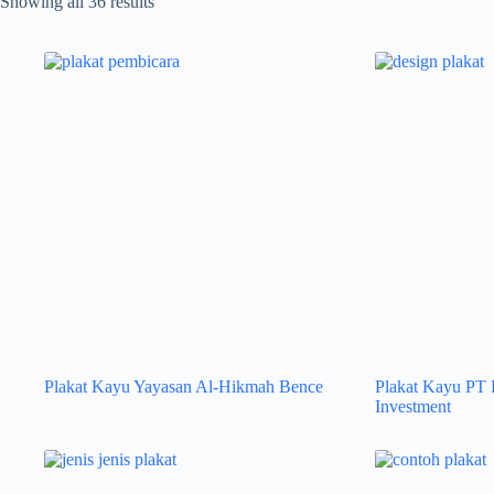
Sorted
Showing all 36 results
by
latest
Plakat Kayu Yayasan Al-Hikmah Bence
Plakat Kayu PT 
Investment