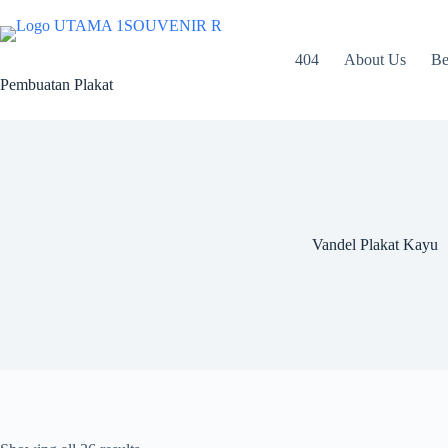
Skip
to
content
404
About Us
Be
Pembuatan Plakat
Vandel Plakat Kayu