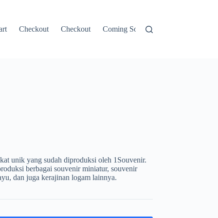
rt
Checkout
Checkout
Coming Soon
Contacts
CONT
kat unik yang sudah diproduksi oleh 1Souvenir.
roduksi berbagai souvenir miniatur, souvenir
kayu, dan juga kerajinan logam lainnya.