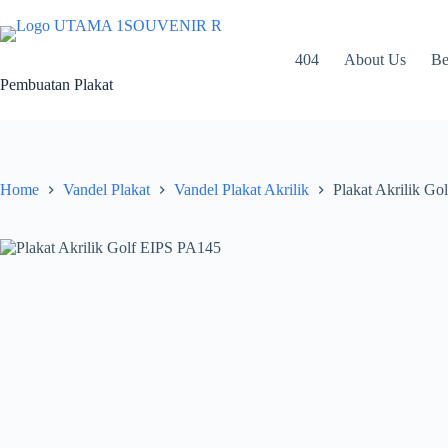
Skip
to
content
404
About Us
Be
Pembuatan Plakat
Home
Vandel Plakat
Vandel Plakat Akrilik
Plakat Akrilik G