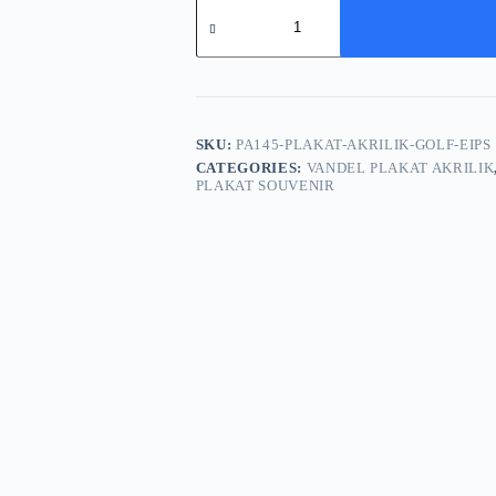
Plakat
Akrilik
Golf
EIPS
PA145
quantity
SKU:
PA145-PLAKAT-AKRILIK-GOLF-EIPS
CATEGORIES:
VANDEL PLAKAT AKRILIK
PLAKAT SOUVENIR