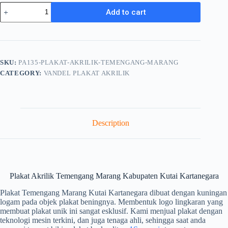
Plakat
Add to cart
Akrilik
Temengang
Marang
Kabupaten
Kutai
Kartanegara
SKU:
PA135-PLAKAT-AKRILIK-TEMENGANG-MARANG
PA135
CATEGORY:
VANDEL PLAKAT AKRILIK
quantity
Description
Plakat Akrilik Temengang Marang Kabupaten Kutai Kartanegara
Plakat Temengang Marang Kutai Kartanegara dibuat dengan kuningan
logam pada objek plakat beningnya. Membentuk logo lingkaran yang
membuat plakat unik ini sangat esklusif. Kami menjual plakat dengan
teknologi mesin terkini, dan juga tenaga ahli, sehingga saat anda