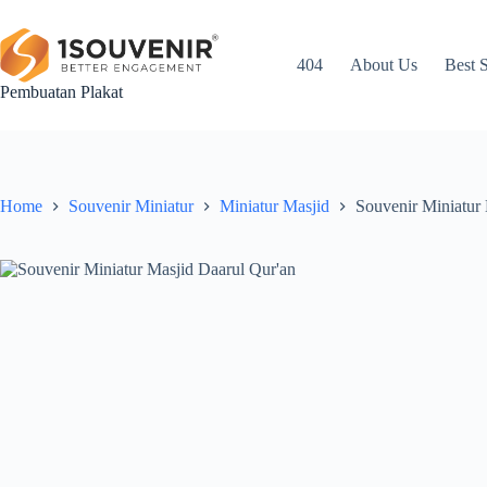
Skip
to
content
404
About Us
Best S
Pembuatan Plakat
Home
Souvenir Miniatur
Miniatur Masjid
Souvenir Miniatur