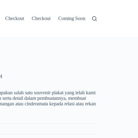
Checkout
Checkout
Coming Soon
Contacts
CONTOH
l
akan salah satu souvenir plakat yang telah kami
 serta detail dalam pembuatannya, membuat
enangan atau cinderamata kepada relasi atau rekan