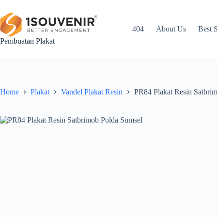
Skip
to
content
404
About Us
Best S
Pembuatan Plakat
Home
Plakat
Vandel Plakat Resin
PR84 Plakat Resin Satbri