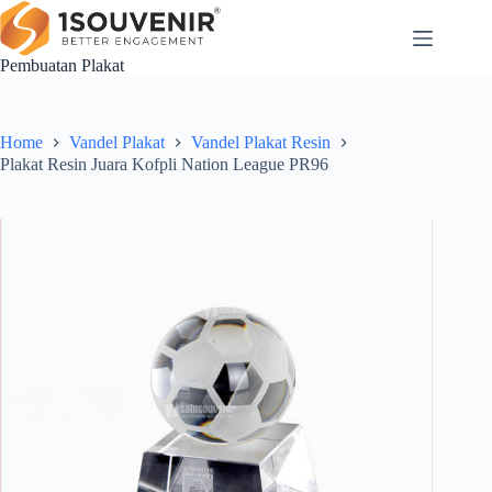
Skip
to
content
Pembuatan Plakat
Home
Vandel Plakat
Vandel Plakat Resin
Plakat Resin Juara Kofpli Nation League PR96