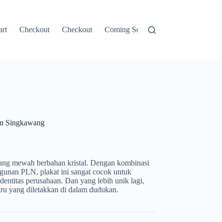
rt
Checkout
Checkout
Coming Soon
Contacts
CONT
tan Singkawang
 yang mewah berbahan kristal. Dengan kombinasi
ngunan PLN, plakat ini sangat cocok untuk
entitas perusahaan. Dan yang lebih unik lagi,
iru yang diletakkan di dalam dudukan.