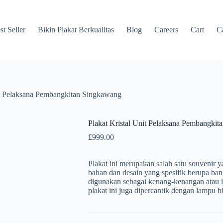
st Seller
Bikin Plakat Berkualitas
Blog
Careers
Cart
Ca
it Pelaksana Pembangkitan Singkawang
Plakat Kristal Unit Pelaksana Pembangki
£
999.00
Plakat ini merupakan salah satu souvenir
bahan dan desain yang spesifik berupa ba
digunakan sebagai kenang-kenangan atau id
plakat ini juga dipercantik dengan lampu b