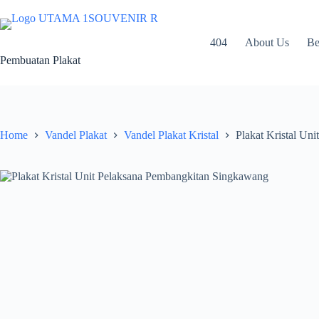
Skip
to
content
404
About Us
Be
Pembuatan Plakat
Home
Vandel Plakat
Vandel Plakat Kristal
Plakat Kristal Un