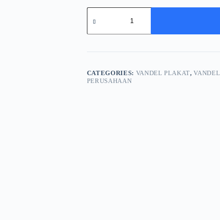
Plakat
Kristal
Unit
Pelaksana
Pembangkitan
Singkawang
quantity
CATEGORIES:
VANDEL PLAKAT
,
VANDEL
PERUSAHAAN