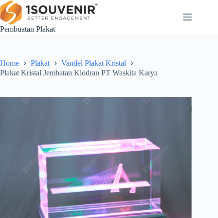
Skip
to
content
Pembuatan Plakat
Home
Plakat
Vandel Plakat Kristal
Plakat Kristal Jembatan Klodran PT Waskita Karya