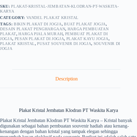
SKU:
PLAKAT-KRISTAL-JEMBATAN-KLODRAN-PT-WASKITA-
KARYA
CATEGORY:
VANDEL PLAKAT KRISTAL
TAGS:
BIKIN PLAKAT DI JOGJA
,
BUAT PLAKAT JOGJA
,
DESAIN PLAKAT PENGHARGAAN
,
HARGA PEMBUATAN
PLAKAT
,
HARGA PIALA MURAH
,
PEMBUAT PLAKAT DI
JOGJA
,
PESAN PLAKAT DI JOGJA
,
PLAKAT KAYU JOGJA
,
PLAKAT KRISTAL
,
PUSAT SOUVENIR DI JOGJA
,
SOUVENIR DI
JOGJA
Description
Plakat Kristal Jembatan Klodran PT Waskita Karya
Plakat Kristal Jembatan Klodran PT Waskita Karya – Kristal banyak
digunakan sebagai bahan pembuatan souvenir hadiah atau kenang-
kenangan dengan bahan kristal yang tampak elegan sehingga
menambah kesan eksklusif pada souvenir. Berikut ini adalah salah satu