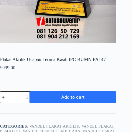
Plakat Akrilik Ucapan Terima Kasih IPC BUMN PA147
£
999.00
Plakat
Add to cart
Akrilik
Ucapan
Terima
Kasih
IPC
BUMN
CATEGORIES:
VANDEL PLAKAT AKRILIK
,
VANDEL PLAKAT
PA147
PEMATERI
,
VANDEL PLAKAT PEMBICARA
,
VANDEL PLAKAT