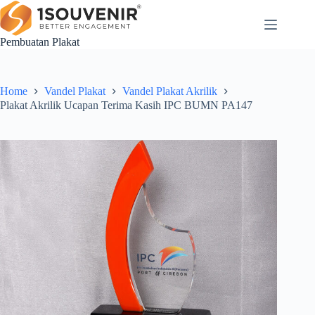
Skip
to
content
Pembuatan Plakat
Home
Vandel Plakat
Vandel Plakat Akrilik
Plakat Akrilik Ucapan Terima Kasih IPC BUMN PA147