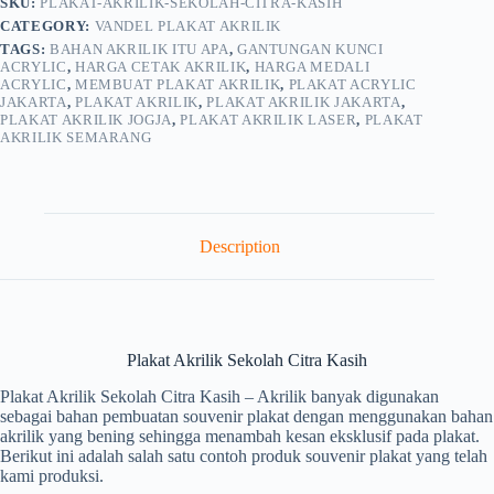
SKU:
PLAKAT-AKRILIK-SEKOLAH-CITRA-KASIH
CATEGORY:
VANDEL PLAKAT AKRILIK
TAGS:
BAHAN AKRILIK ITU APA
,
GANTUNGAN KUNCI
ACRYLIC
,
HARGA CETAK AKRILIK
,
HARGA MEDALI
ACRYLIC
,
MEMBUAT PLAKAT AKRILIK
,
PLAKAT ACRYLIC
JAKARTA
,
PLAKAT AKRILIK
,
PLAKAT AKRILIK JAKARTA
,
PLAKAT AKRILIK JOGJA
,
PLAKAT AKRILIK LASER
,
PLAKAT
AKRILIK SEMARANG
Description
Plakat Akrilik Sekolah Citra Kasih
Plakat Akrilik Sekolah Citra Kasih – Akrilik banyak digunakan
sebagai bahan pembuatan souvenir plakat dengan menggunakan bahan
akrilik yang bening sehingga menambah kesan eksklusif pada plakat.
Berikut ini adalah salah satu contoh produk souvenir plakat yang telah
kami produksi.