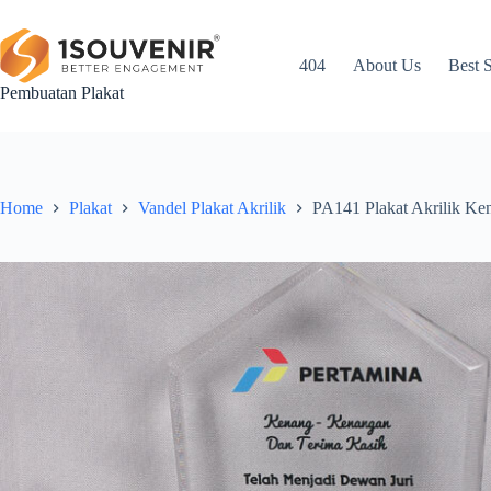
Skip
to
content
404
About Us
Best S
Pembuatan Plakat
Home
Plakat
Vandel Plakat Akrilik
PA141 Plakat Akrilik Ke