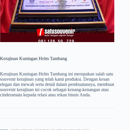
Kerajinan Kuningan Helm Tambang
Kerajinan Kuningan Helm Tambang ini merupakan salah satu
souvenir kerajinan yang telah kami produksi. Dengan kesan
elegan dan mewah serta detail dalam pembuatannya, membuat
souvenir kerajinan ini cocok sebagai kenang-kenangan atau
cinderamata kepada relasi atau rekan bisnis Anda.